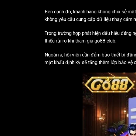
Bên cạnh đó, khách hàng không chia sẻ mật 
không yêu cầu cung cấp dữ liệu nhạy cảm ng
Trong trường hợp phát hiện dấu hiệu đáng 
thiểu rủi ro khi tham gia go88 club.
Ngoài ra, hội viên cần đảm bảo thiết bị đă
mật khẩu định kỳ sẽ tăng thêm lớp bảo vệ c