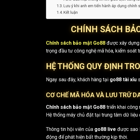
Lưu ý khi anh em tiến hành áp dụng chính
Kết luận
CHÍNH SÁCH BẢO
Chính sách bảo mật Go88
được xây dựng n
trọng đầu tư công nghệ mã hóa, kiểm soát tr
HỆ THỐNG QUY ĐỊNH TR
Ngay sau đây, khách hàng tại
go88 tài xỉu
s
CƠ CHẾ MÃ HÓA VÀ LƯU TRỮ D
Chính sách bảo mật Go88
triển khai công
Hệ thống máy chủ đặt tại trung tâm dữ liệu
Thông tin hội viên của
go88 live
được sao l
động để phát hiện bất thường kịp thời.