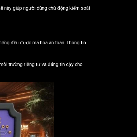
chế này giúp người dùng chủ động kiểm soát
ệ thống đều được mã hóa an toàn. Thông tin
môi trường riêng tư và đáng tin cậy cho