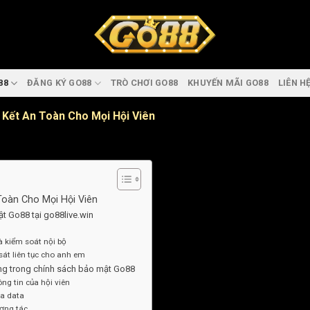
88
ĐĂNG KÝ GO88
TRÒ CHƠI GO88
KHUYẾN MÃI GO88
LIÊN H
Kết An Toàn Cho Mọi Hội Viên
oàn Cho Mọi Hội Viên
t Go88 tại go88live.win
 kiểm soát nội bộ
sát liên tục cho anh em
ùng trong chính sách bảo mật Go88
ng tin của hội viên
óa data
ương tác