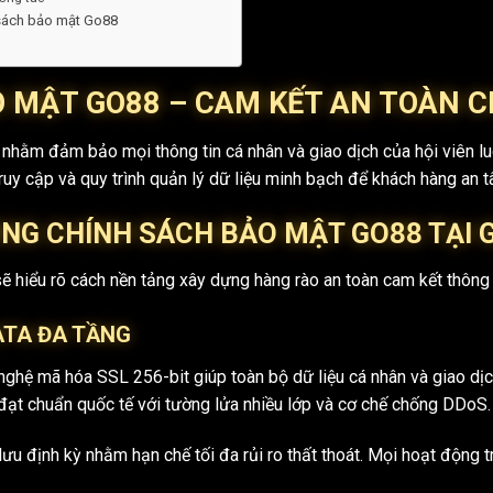
 sách bảo mật Go88
 MẬT GO88 – CAM KẾT AN TOÀN C
hằm đảm bảo mọi thông tin cá nhân và giao dịch của hội viên l
uy cập và quy trình quản lý dữ liệu minh bạch để khách hàng an tâ
ONG CHÍNH SÁCH BẢO MẬT GO88 TẠI
ẽ hiểu rõ cách nền tảng xây dựng hàng rào an toàn cam kết thông 
ATA ĐA TẦNG
 nghệ mã hóa SSL 256-bit giúp toàn bộ dữ liệu cá nhân và giao d
 đạt chuẩn quốc tế với tường lửa nhiều lớp và cơ chế chống DDoS
ưu định kỳ nhằm hạn chế tối đa rủi ro thất thoát. Mọi hoạt động 