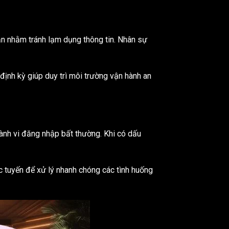
ận nhằm tránh lạm dụng thông tin. Nhân sự
 định kỳ giúp duy trì môi trường vận hành an
hành vi đăng nhập bất thường. Khi có dấu
c tuyến để xử lý nhanh chóng các tình huống