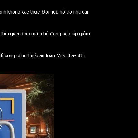
nh không xác thực. Đội ngũ hỗ trợ nhà cái
. Thói quen bảo mật chủ động sẽ giúp giảm
 công cộng thiếu an toàn. Việc thay đổi