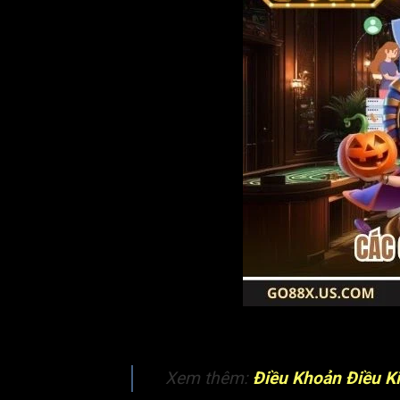
Xem thêm:
Điều Khoản Điều K