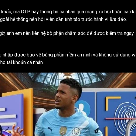
khẩu, mã OTP hay thông tin cá nhân qua mạng xã hội hoặc các kê
oài hệ thống nên hội viên cần tỉnh táo trước hành vi lừa đảo.
ngờ, anh em nên liên hệ bộ phận chăm sóc để được kiểm tra ngay
ng nhập được bảo vệ bằng phần mềm an ninh và không sử dụng wifi
ho tài khoản cá nhân.