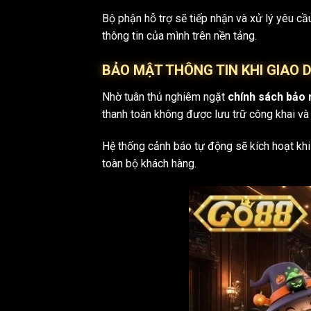
Bộ phận hỗ trợ sẽ tiếp nhận và xử lý yêu c
thông tin của mình trên nền tảng.
BẢO MẬT THÔNG TIN KHI GIAO
Nhờ tuân thủ nghiêm ngặt
chính sách bảo
thanh toán không được lưu trữ công khai và
Hệ thống cảnh báo tự động sẽ kích hoạt khi 
toàn bộ khách hàng.