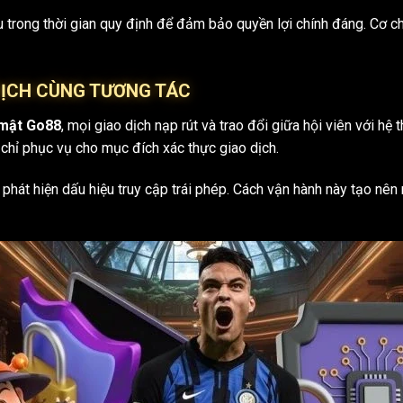
ầu trong thời gian quy định để đảm bảo quyền lợi chính đáng. Cơ 
 DỊCH CÙNG TƯƠNG TÁC
 mật Go88
, mọi giao dịch nạp rút và trao đổi giữa hội viên với h
 chỉ phục vụ cho mục đích xác thực giao dịch.
phát hiện dấu hiệu truy cập trái phép. Cách vận hành này tạo nên 