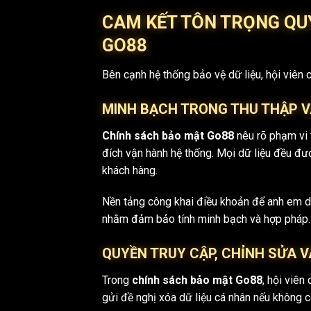
CAM KẾT TÔN TRỌNG QU
GO88
Bên cạnh hệ thống bảo vệ dữ liệu, hội viên 
MINH BẠCH TRONG THU THẬP V
Chính sách bảo mật Go88
nêu rõ phạm vi 
đích vận hành hệ thống. Mọi dữ liệu đều đ
khách hàng.
Nền tảng công khai điều khoản để anh em dễ
nhằm đảm bảo tính minh bạch và hợp pháp.
QUYỀN TRUY CẬP, CHỈNH SỬA 
Trong
chính sách bảo mật Go88
, hội viên
gửi đề nghị xóa dữ liệu cá nhân nếu không 