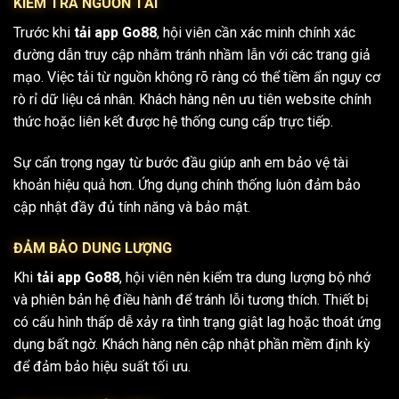
KIỂM TRA NGUỒN TẢI
Trước khi
tải app Go88
, hội viên cần xác minh chính xác
đường dẫn truy cập nhằm tránh nhầm lẫn với các trang giả
mạo. Việc tải từ nguồn không rõ ràng có thể tiềm ẩn nguy cơ
rò rỉ dữ liệu cá nhân. Khách hàng nên ưu tiên website chính
thức hoặc liên kết được hệ thống cung cấp trực tiếp.
Sự cẩn trọng ngay từ bước đầu giúp anh em bảo vệ tài
khoản hiệu quả hơn. Ứng dụng chính thống luôn đảm bảo
cập nhật đầy đủ tính năng và bảo mật.
ĐẢM BẢO DUNG LƯỢNG
Khi
tải app Go88
, hội viên nên kiểm tra dung lượng bộ nhớ
và phiên bản hệ điều hành để tránh lỗi tương thích. Thiết bị
có cấu hình thấp dễ xảy ra tình trạng giật lag hoặc thoát ứng
dụng bất ngờ. Khách hàng nên cập nhật phần mềm định kỳ
để đảm bảo hiệu suất tối ưu.