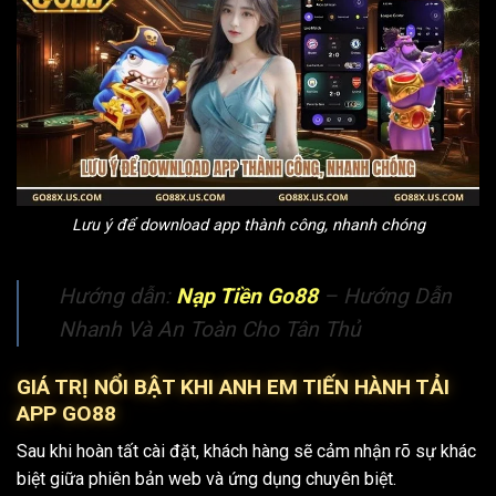
Lưu ý để download app thành công, nhanh chóng
Hướng dẫn:
Nạp Tiền Go88
– Hướng Dẫn
Nhanh Và An Toàn Cho Tân Thủ
GIÁ TRỊ NỔI BẬT KHI ANH EM TIẾN HÀNH TẢI
APP GO88
Sau khi hoàn tất cài đặt, khách hàng sẽ cảm nhận rõ sự khác
biệt giữa phiên bản web và ứng dụng chuyên biệt.