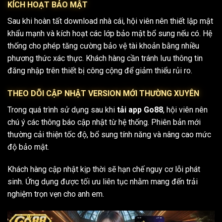
KÍCH HOẠT BẢO MẬT
Sau khi hoàn tất download nhà cái, hội viên nên thiết lập mật
khẩu mạnh và kích hoạt các lớp bảo mật bổ sung nếu có. Hệ
thống cho phép tăng cường bảo vệ tài khoản bằng nhiều
phương thức xác thực. Khách hàng cần tránh lưu thông tin
đăng nhập trên thiết bị công cộng để giảm thiểu rủi ro.
THEO DÕI CẬP NHẬT VERSION MỚI THƯỜNG XUYÊN
Trong quá trình sử dụng sau khi
tải app Go88
, hội viên nên
chú ý các thông báo cập nhật từ hệ thống. Phiên bản mới
thường cải thiện tốc độ, bổ sung tính năng và nâng cao mức
độ bảo mật.
Khách hàng cập nhật kịp thời sẽ hạn chế nguy cơ lỗi phát
sinh. Ứng dụng được tối ưu liên tục nhằm mang đến trải
nghiệm trọn vẹn cho anh em.