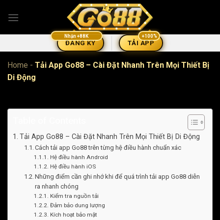
Bỏ
qua
nội
dung
ĐĂNG KÝ
TẢI APP
Home
-
Tải App Go88 – Cài Đặt Nhanh Trên Mọi Thiết Bị
Di Động
Table of Contents
Tải App Go88 – Cài Đặt Nhanh Trên Mọi Thiết Bị Di Động
Cách tải app Go88 trên từng hệ điều hành chuẩn xác
Hệ điều hành Android
Hệ điều hành iOS
Những điểm cần ghi nhớ khi để quá trình tải app Go88 diễn
ra nhanh chóng
Kiểm tra nguồn tải
Đảm bảo dung lượng
Kích hoạt bảo mật