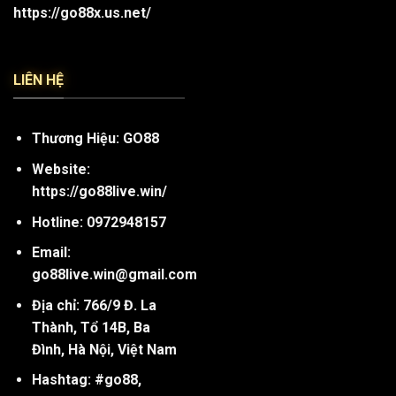
https://go88x.us.net/
LIÊN HỆ
Thương Hiệu:
GO88
Website:
https://go88live.win/
Hotline: 0972948157
Email:
go88live.win@gmail.com
Địa chỉ: 766/9 Đ. La
Thành, Tổ 14B, Ba
Đình, Hà Nội, Việt Nam
Hashtag: #go88,