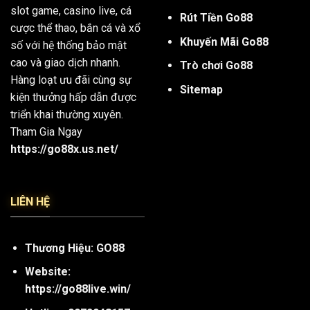
slot game, casino live, cá
Rút Tiền Go88
cược thể thao, bắn cá và xổ
Khuyến Mãi Go88
số với hệ thống bảo mật
cao và giao dịch nhanh.
Trò chơi Go88
Hàng loạt ưu đãi cùng sự
Sitemap
kiện thưởng hấp dẫn được
triển khai thường xuyên.
Tham Gia Ngay
https://go88x.us.net/
LIÊN HỆ
Thương Hiệu:
GO88
Website:
https://go88live.win/