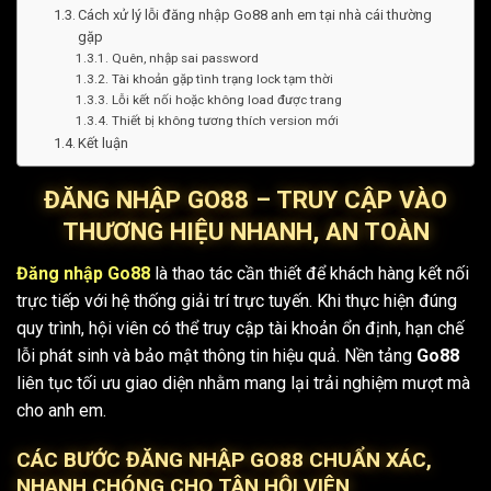
Cách xử lý lỗi đăng nhập Go88 anh em tại nhà cái thường
gặp
Quên, nhập sai password
Tài khoản gặp tình trạng lock tạm thời
Lỗi kết nối hoặc không load được trang
Thiết bị không tương thích version mới
Kết luận
ĐĂNG NHẬP GO88 – TRUY CẬP VÀO
THƯƠNG HIỆU NHANH, AN TOÀN
Đăng nhập Go88
là thao tác cần thiết để khách hàng kết nối
trực tiếp với hệ thống giải trí trực tuyến. Khi thực hiện đúng
quy trình, hội viên có thể truy cập tài khoản ổn định, hạn chế
lỗi phát sinh và bảo mật thông tin hiệu quả. Nền tảng
Go88
liên tục tối ưu giao diện nhằm mang lại trải nghiệm mượt mà
cho anh em.
CÁC BƯỚC ĐĂNG NHẬP GO88 CHUẨN XÁC,
NHANH CHÓNG CHO TÂN HỘI VIÊN