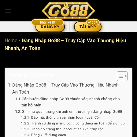
Bỏ
qua
nội
dung
ĐĂNG KÝ
TẢI APP
Home
-
Đăng Nhập Go88 – Truy Cập Vào Thương Hiệu
Nhanh, An Toàn
Table of Contents
Đăng Nhập Go88 – Truy Cập Vào Thương Hiệu Nhanh,
An Toàn
Các bước đăng nhập Go88 chuẩn xác, nhanh chóng cho
tân hội viên
Ghi nhớ quan trọng khi anh em thực hiện đăng nhập Go88
Bảo mật thông tin cá nhân login tuyệt đối
Tránh sử dụng mạng công cộng thiếu an toàn để sign up
Theo dõi trạng thái account sau khi truy cập
Đăng xuất đúng cách