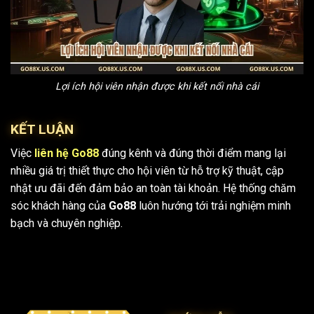
Lợi ích hội viên nhận được khi kết nối nhà cái
KẾT LUẬN
Việc
liên hệ Go88
đúng kênh và đúng thời điểm mang lại
nhiều giá trị thiết thực cho hội viên từ hỗ trợ kỹ thuật, cập
nhật ưu đãi đến đảm bảo an toàn tài khoản. Hệ thống chăm
sóc khách hàng của
Go88
luôn hướng tới trải nghiệm minh
bạch và chuyên nghiệp.