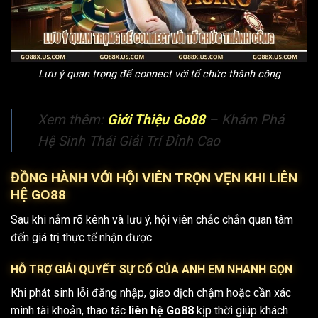
Lưu ý quan trọng để connect với tổ chức thành công
Xem thêm:
Giới Thiệu Go88
– Khám Phá
Hệ Sinh Thái Giải Trí Đỉnh Cao
ĐỒNG HÀNH VỚI HỘI VIÊN TRỌN VẸN KHI LIÊN
HỆ GO88
Sau khi nắm rõ kênh và lưu ý, hội viên chắc chắn quan tâm
đến giá trị thực tế nhận được.
HỖ TRỢ GIẢI QUYẾT SỰ CỐ CỦA ANH EM NHANH GỌN
Khi phát sinh lỗi đăng nhập, giao dịch chậm hoặc cần xác
minh tài khoản, thao tác
liên hệ Go88
kịp thời giúp khách