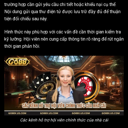
trường hợp cần gửi yêu cầu chi tiết hoặc khiếu nại cụ thể.
Nội dung gửi qua thư điện tử được lưu trữ đầy đủ để thuận
tiện đối chiếu sau này.
Hình thức này phù hợp với các vấn đề cần thời gian kiểm tra
kỹ lưỡng. Hội viên nên cung cấp thông tin rõ ràng để rút ngắn
thời gian phản hồi.
Các kênh hỗ trợ hội viên chính thức của nhà cái