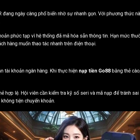
R đang ngày càng phổ biến nhờ sự nhanh gọn. Với phương thức này
.
oản phức tạp vì hệ thống đã mã hóa sẵn thông tin. Hạn mức thường
ách hàng muốn thao tác nhanh trên điện thoại.
n tài khoản ngân hàng. Khi thực hiện
nạp tiền Go88
bằng thẻ cào
hẻ hợp lệ. Hội viên cần kiểm tra kỹ số seri và mã nạp để tránh sa
không tiện chuyển khoản.