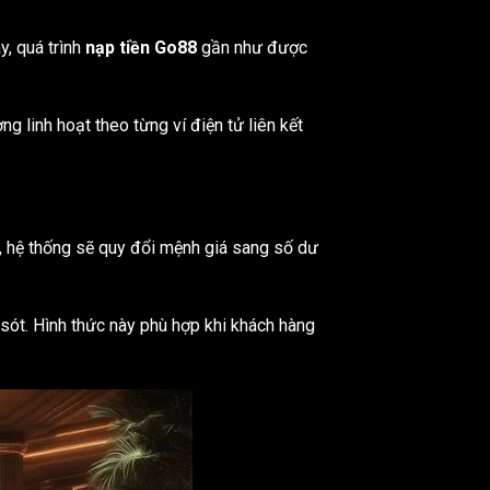
, quá trình
nạp tiền Go88
gần như được
 linh hoạt theo từng ví điện tử liên kết
, hệ thống sẽ quy đổi mệnh giá sang số dư
i sót. Hình thức này phù hợp khi khách hàng