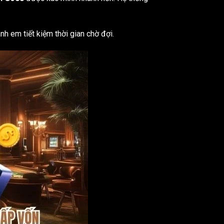
h em tiết kiệm thời gian chờ đợi.