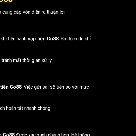
h cung cấp vốn diễn ra thuận lợi.
khi tiến hành
nạp tiền Go88
. Sai lệch dù chỉ
tránh mất thời gian xử lý.
 tiền Go88
. Việc gửi sai số tiền so với mức
dịch hoàn tất nhanh chóng.
ền Go88
được xác minh nhanh hơn. Hệ thống