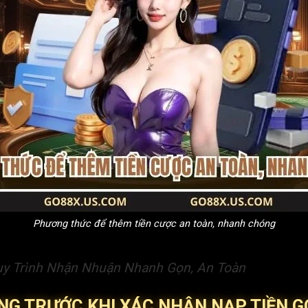
Phương thức để thêm tiền cược an toàn, nhanh chóng
y Trình Nhận Nhuận Nhanh Gọn, An Toàn
NG TRƯỚC KHI XÁC NHẬN NẠP TIỀN 