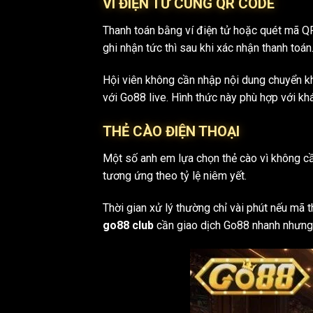
VÍ ĐIỆN TỬ CÙNG QR CODE
Thanh toán bằng ví điện tử hoặc quét mã Q
ghi nhận tức thì sau khi xác nhận thanh toán
Hội viên không cần nhập nội dung chuyển kh
với Go88 live. Hình thức này phù hợp với kh
THẺ CÀO ĐIỆN THOẠI
Một số anh em lựa chọn thẻ cào vì không cầ
tương ứng theo tỷ lệ niêm yết.
Thời gian xử lý thường chỉ vài phút nếu mã t
go88 club
cần giao dịch Go88 nhanh nhưng 