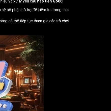
chiếu và xử lý yêu cầu
nạp tiền Go88
.
 hệ bộ phận hỗ trợ để kiểm tra trạng thái.
hàng có thể tiếp tục tham gia các trò chơi