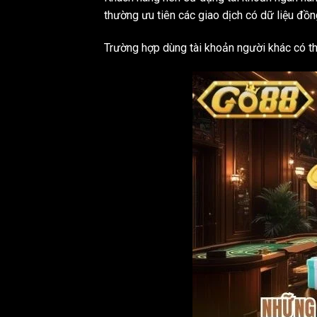
thường ưu tiên các giao dịch có dữ liệu đ
Trường hợp dùng tài khoản người khác có thể