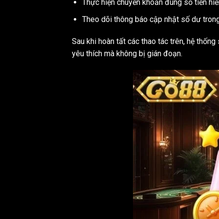
Thực hiện chuyển khoản đúng số tiền hiể
Theo dõi thông báo cập nhật số dư trong t
Sau khi hoàn tất các thao tác trên, hệ thống
yêu thích mà không bị gián đoạn.