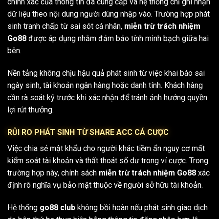
chính xác của thông tin đã cung cấp và hệ thống chỉ ghi nhận
dữ liệu theo nội dung người dùng nhập vào. Trường hợp phát
sinh tranh chấp từ sai sót cá nhân,
miễn trừ trách nhiệm
Go88
được áp dụng nhằm đảm bảo tính minh bạch giữa hai
bên.
Nền tảng không chịu hậu quả phát sinh từ việc khai báo sai
ngày sinh, tài khoản ngân hàng hoặc danh tính. Khách hàng
cần rà soát kỹ trước khi xác nhận để tránh ảnh hưởng quyền
lợi rút thưởng.
RỦI RO PHÁT SINH TỪ SHARE ACC CÁ CƯỢC
Việc chia sẻ mật khẩu cho người khác tiềm ẩn nguy cơ mất
kiểm soát tài khoản và thất thoát số dư trong ví cược. Trong
trường hợp này, chính sách
miễn trừ trách nhiệm Go88
xác
định rõ nghĩa vụ bảo mật thuộc về người sở hữu tài khoản.
Hệ thống
go88 club
không bồi hoàn nếu phát sinh giao dịch