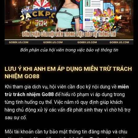
Bổn phận của hội viên trong việc bảo vệ thông tin
LƯU Ý KHI ANH EM ÁP DỤNG MIỄN TRỪ TRÁCH
NHIỆM GO88
Khi tham gia dịch vụ, hội viên cần đọc kỹ nội dung về
miễn
trừ trách nhiệm Go88
để hiểu rõ phạm vi áp dụng trong
từng tình huống cụ thể. Việc nắm rõ quy định giúp khách
hàng chủ động xử lý các vấn đề phát sinh thay vì chờ hỗ trợ
sau sự cố.
Mỗi tài khoản cần tự bảo mật thông tin đăng nhập và chịu