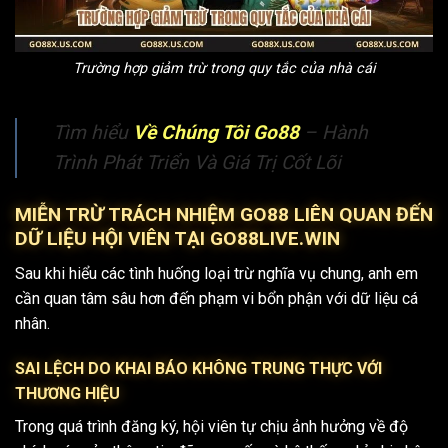
Trường hợp giảm trừ trong quy tắc của nhà cái
Tìm hiểu
Về Chúng Tôi Go88
– Hành
Trình Phát Triển Và Giá Trị Cốt Lõi
MIỄN TRỪ TRÁCH NHIỆM GO88 LIÊN QUAN ĐẾN
DỮ LIỆU HỘI VIÊN TẠI
GO88LIVE.WIN
Sau khi hiểu các tình huống loại trừ nghĩa vụ chung, anh em
cần quan tâm sâu hơn đến phạm vi bổn phận với dữ liệu cá
nhân.
SAI LỆCH DO KHAI BÁO KHÔNG TRUNG THỰC VỚI
THƯƠNG HIỆU
Trong quá trình đăng ký, hội viên tự chịu ảnh hưởng về độ