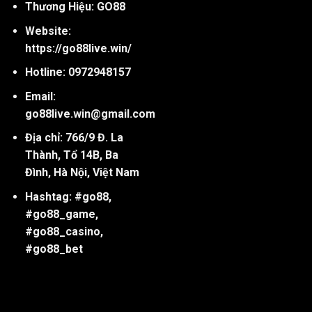
Thương Hiệu:
GO88
Website:
https://go88live.win/
Hotline: 0972948157
Email:
go88live.win@gmail.com
Địa chỉ: 766/9 Đ. La
Thành, Tổ 14B, Ba
Đình, Hà Nội, Việt Nam
Hashtag: #go88,
#go88_game,
#go88_casino,
#go88_bet