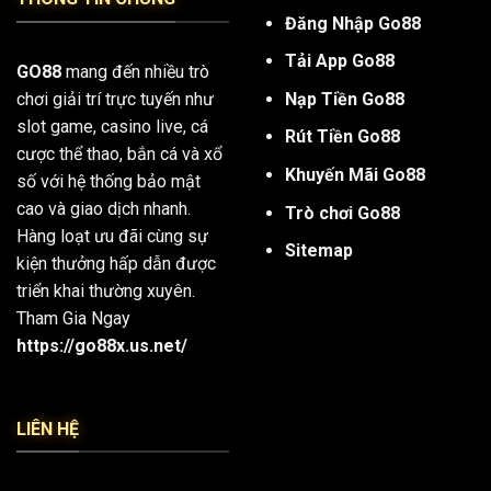
Đăng Nhập Go88
Tải App Go88
GO88
mang đến nhiều trò
chơi giải trí trực tuyến như
Nạp Tiền Go88
slot game, casino live, cá
Rút Tiền Go88
cược thể thao, bắn cá và xổ
Khuyến Mãi Go88
số với hệ thống bảo mật
cao và giao dịch nhanh.
Trò chơi Go88
Hàng loạt ưu đãi cùng sự
Sitemap
kiện thưởng hấp dẫn được
triển khai thường xuyên.
Tham Gia Ngay
https://go88x.us.net/
LIÊN HỆ