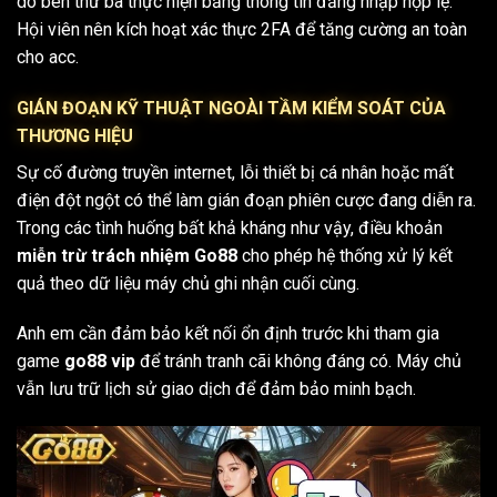
do bên thứ ba thực hiện bằng thông tin đăng nhập hợp lệ.
Hội viên nên kích hoạt xác thực 2FA để tăng cường an toàn
cho acc.
GIÁN ĐOẠN KỸ THUẬT NGOÀI TẦM KIỂM SOÁT CỦA
THƯƠNG HIỆU
Sự cố đường truyền internet, lỗi thiết bị cá nhân hoặc mất
điện đột ngột có thể làm gián đoạn phiên cược đang diễn ra.
Trong các tình huống bất khả kháng như vậy, điều khoản
miễn trừ trách nhiệm Go88
cho phép hệ thống xử lý kết
quả theo dữ liệu máy chủ ghi nhận cuối cùng.
Anh em cần đảm bảo kết nối ổn định trước khi tham gia
game
go88 vip
để tránh tranh cãi không đáng có. Máy chủ
vẫn lưu trữ lịch sử giao dịch để đảm bảo minh bạch.