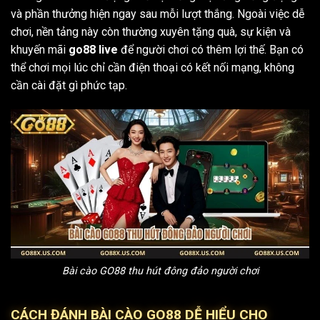
và phần thưởng hiện ngay sau mỗi lượt thắng. Ngoài việc dễ
chơi, nền tảng này còn thường xuyên tặng quà, sự kiện và
khuyến mãi
go88 live
để người chơi có thêm lợi thế. Bạn có
thể chơi mọi lúc chỉ cần điện thoại có kết nối mạng, không
cần cài đặt gì phức tạp.
Bài cào GO88 thu hút đông đảo người chơi
CÁCH ĐÁNH BÀI CÀO GO88 DỄ HIỂU CHO