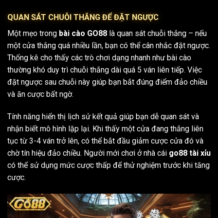
QUAN SÁT CHUỖI THẮNG ĐỂ ĐẶT NGƯỢC
Một mẹo trong
bài cào GO88
là quan sát chuỗi thắng – nếu
một cửa thắng quá nhiều lần, bạn có thể cân nhắc đặt ngược.
Thống kê cho thấy các trò chơi dạng nhanh như bài cào
thường khó duy trì chuỗi thắng dài quá 5 ván liên tiếp. Việc
đặt ngược sau chuỗi này giúp bạn bắt đúng điểm đảo chiều
và ăn cược bất ngờ.
Tính năng hiển thị lịch sử kết quả giúp bạn dễ quan sát và
nhận biết mô hình lặp lại. Khi thấy một cửa đang thắng liên
tục từ 3-4 ván trở lên, có thể bắt đầu giảm cược cửa đó và
chờ tín hiệu đảo chiều. Người mới chơi ở nhà cái
go88 tài xỉu
có thể sử dụng mức cược thấp để thử nghiệm trước khi tăng
cược.