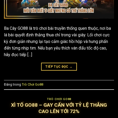
Ba Cây GO88 là trò chơi bài truyền thống quen thuộc, nơi ba
lá bài quyết định thắng thua chỉ trong vài giây. Lối chơi cực
kỳ đơn giản nhưng lại tạo cảm giác hồi hộp và hưng phấn
đến từng nhịp tim. Nếu bạn yêu thích ván đấu tốc độ cao,
hãy đọc tiếp […]
TIẾP TỤC ĐỌC
→
Đăng trong
Trò Chơi Go88
TRÒ CHƠI GO88
XÌ TỐ GO88 – GAY CẤN VỚI TỶ LỆ THẮNG
CAO LÊN TỚI 72%