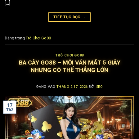
[…]
TIẾP TỤC ĐỌC
→
Đăng trong
Trò Chơi Go88
TRÒ CHƠI GO88
BA CÂY GO88 – MỖI VÁN MẤT 5 GIÂY
NHƯNG CÓ THỂ THẮNG LỚN
ĐĂNG VÀO
THÁNG 2 17, 2026
BỞI
SEO
17
Th2