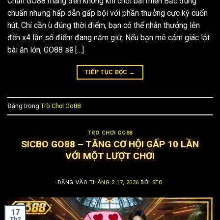
Chắn GO88 mang đến không khí chơi bài miền Bắc đúng
chuẩn nhưng hấp dẫn gấp bội với phần thưởng cực kỳ cuốn
hút. Chỉ cần ù đúng thời điểm, bạn có thể nhân thưởng lên
đến x4 lần số điểm đang nắm giữ. Nếu bạn mê cảm giác lật
bài ăn lớn, GO88 sẽ […]
TIẾP TỤC ĐỌC
→
Đăng trong
Trò Chơi Go88
TRÒ CHƠI GO88
SICBO GO88 – TĂNG CƠ HỘI GẤP 10 LẦN
VỚI MỘT LƯỢT CHƠI
ĐĂNG VÀO
THÁNG 2 17, 2026
BỞI
SEO
17
Th2