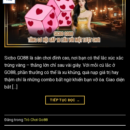
Sicbo GO88 là sân chơi đỉnh cao, nơi bạn có thể lắc xúc xắc
trúng vàng – thắng lớn chỉ sau vài giây. Với mỗi cú lắc ở
GO88, phần thưởng có thể là xu khủng, quà nạp giá trị hay
thậm chí là những combo bất ngờ khiến bạn vỡ òa. Giao diện
bắt […]
TIẾP TỤC ĐỌC
→
Đăng trong
Trò Chơi Go88