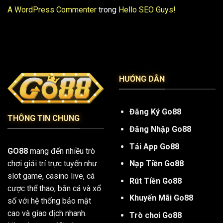
A WordPress Commenter
trong
Hello SEO Guys!
HƯỚNG DẪN
Đăng Ký Go88
THÔNG TIN CHUNG
Đăng Nhập Go88
Tải App Go88
GO88
mang đến nhiều trò
chơi giải trí trực tuyến như
Nạp Tiền Go88
slot game, casino live, cá
Rút Tiền Go88
cược thể thao, bắn cá và xổ
Khuyến Mãi Go88
số với hệ thống bảo mật
cao và giao dịch nhanh.
Trò chơi Go88