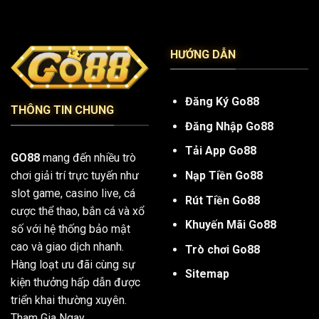
HƯỚNG DẪN
Đăng Ký Go88
THÔNG TIN CHUNG
Đăng Nhập Go88
Tải App Go88
GO88
mang đến nhiều trò
chơi giải trí trực tuyến như
Nạp Tiền Go88
slot game, casino live, cá
Rút Tiền Go88
cược thể thao, bắn cá và xổ
Khuyến Mãi Go88
số với hệ thống bảo mật
cao và giao dịch nhanh.
Trò chơi Go88
Hàng loạt ưu đãi cùng sự
Sitemap
kiện thưởng hấp dẫn được
triển khai thường xuyên.
Tham Gia Ngay