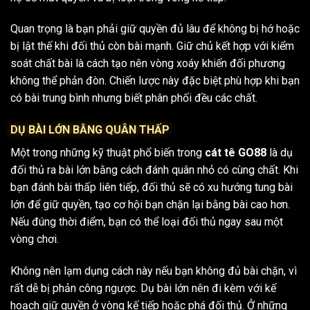
Quan trọng là bạn phải giữ quyền đủ lâu để không bị hớ hoặc
bị lật thế khi đối thủ còn bài mạnh. Giữ chủ kết hợp với kiểm
soát chất bài là cách tạo nên vòng xoáy khiến đối phương
không thể phản đòn. Chiến lược này đặc biệt phù hợp khi bạn
có bài trung bình nhưng biết phân phối đều các chất.
DỤ BÀI LỚN BẰNG QUÂN THẤP
Một trong những kỹ thuật phổ biến trong
cát tê GO88
là dụ
đối thủ ra bài lớn bằng cách đánh quân nhỏ có cùng chất. Khi
bạn đánh bài thấp liên tiếp, đối thủ sẽ có xu hướng tung bài
lớn để giữ quyền, tạo cơ hội bạn chặn lại bằng bài cao hơn.
Nếu đúng thời điểm, bạn có thể loại đối thủ ngay sau một
vòng chơi.
Không nên lạm dụng cách này nếu bạn không đủ bài chặn, vì
rất dễ bị phản công ngược. Dụ bài lớn nên đi kèm với kế
hoạch giữ quyền ở vòng kế tiếp hoặc phá đối thủ. Ở những