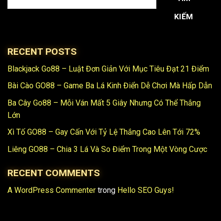
KIẾM
RECENT POSTS
Blackjack Go88 – Luật Đơn Giản Với Mục Tiêu Đạt 21 Điểm
Bài Cào GO88 – Game Ba Lá Kinh Điển Dễ Chơi Mà Hấp Dẫn
Ba Cây Go88 – Mỗi Ván Mất 5 Giây Nhưng Có Thể Thắng
Lớn
Xì Tố GO88 – Gay Cấn Với Tỷ Lệ Thắng Cao Lên Tới 72%
Liêng GO88 – Chia 3 Lá Và So Điểm Trong Một Vòng Cược
RECENT COMMENTS
A WordPress Commenter
trong
Hello SEO Guys!