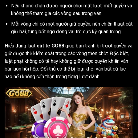
Nếu không chặn được, người chơi mất lượt, mất quyền và
không thể tham gia các vòng sau trong ván.
Mỗi vòng chỉ có một người giữ quyền, nên chiến thuật cắt,
giữ bài, tung bất ngờ đóng vai trò cực kỳ quan trọng.
Hiểu đúng luật
cát tê GO88
giúp bạn tránh bị trượt quyền và
giữ được thế kiểm soát trong các vòng then chốt. Đặc biệt,
luật phạt không có tê hay không giữ được quyền khiến ván
bài luôn hồi hộp. Đối thủ có thể bị loại khỏi ván bất cứ lúc
nào nếu không cẩn thận trong từng lượt đánh.