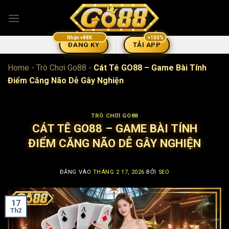
Bỏ
qua
nội
dung
ĐĂNG KÝ
TẢI APP
Home
-
Trò Chơi Go88
-
Cát Tê GO88 – Game Bài Tính
Điểm Căng Não Dễ Gây Nghiện
TRÒ CHƠI GO88
CÁT TÊ GO88 – GAME BÀI TÍNH
ĐIỂM CĂNG NÃO DỄ GÂY NGHIỆN
ĐĂNG VÀO
THÁNG 2 17, 2026
BỞI
SEO
17
Th2