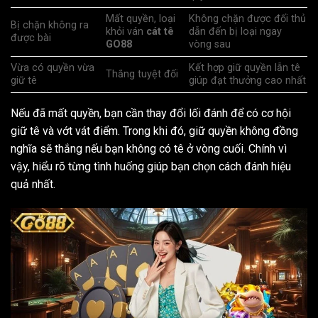
Mất quyền, loại
Không chặn được đối thủ
Bị chặn không ra
khỏi ván
cát tê
dẫn đến bị loại ngay
được bài
GO88
vòng sau
Vừa có quyền vừa
Kết hợp giữ quyền lẫn tê
Thắng tuyệt đối
giữ tê
giúp đạt thưởng cao nhất
Nếu đã mất quyền, bạn cần thay đổi lối đánh để có cơ hội
giữ tê và vớt vát điểm. Trong khi đó, giữ quyền không đồng
nghĩa sẽ thắng nếu bạn không có tê ở vòng cuối. Chính vì
vậy, hiểu rõ từng tình huống giúp bạn chọn cách đánh hiệu
quả nhất.