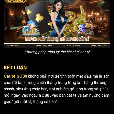
Phương pháp tăng lợi thế khi chơi cát tê
KẾT LUẬN
Cát tê GO88
không phải nơi để tính toán mệt đầu, mà là sân
chơi để tận hưởng chiến thắng trong từng lá. Thắng thưởng
nhanh, hiệu ứng cháy bàn, trải nghiệm gói gọn trong vài phút
mỗi ngày. Vào ngay
GO88
, vào bàn cát tê và tận hưởng cảm
giác “giữ một lá, thắng cả bàn”.