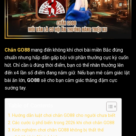
Chắn GO88
mang đến không khí chơi bài miền Bắc đúng
chuẩn nhưng hấp dẫn gấp bội với phần thưởng cực kỳ cuốn
hút. Chỉ cần ù đúng thời điểm, bạn có thể nhân thưởng lên
đến x4 lần số điểm đang nắm giữ. Nếu bạn mê cảm giác lật
bài ăn lớn,
GO88
sẽ cho bạn cảm giác thắng đậm cực
sướng tay.
Table of Contents
Hướng dẫn luật chơi chắn GO88 cho người chưa biết
Các cước ù phổ biến trong 2026 khi chơi chắn GO88
Kinh nghiệm chơi chắn GO88 không bị thất thế