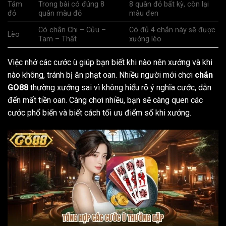
Tám
Trong bài có đúng 8
8 quân đỏ bất kỳ, còn lại
đỏ
quân màu đỏ
màu đen
Có chắn Chi – Cửu –
Có đủ 4 chắn này sẽ được
Lèo
Tam – Thất
xướng lèo
Việc nhớ các cước ù giúp bạn biết khi nào nên xướng và khi
nào không, tránh bị ăn phạt oan. Nhiều người mới chơi
chắn
GO88
thường xướng sai vì không hiểu rõ ý nghĩa cước, dẫn
đến mất tiền oan. Càng chơi nhiều, bạn sẽ càng quen các
cước phổ biến và biết cách tối ưu điểm số khi xướng.