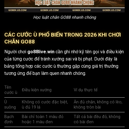
Học luật chắn GO88 nhanh chóng
CÁC CƯỚC Ù PHỔ BIẾN TRONG 2026 KHI CHƠI
CHẮN GO88
Người chơi
go88live.win
cần ghi nhớ kỹ tên gọi và điều kiện
của từng cước để tránh xướng sai và bị phạt. Dưới đây là
bảng tổng hợp các cước ù thường gặp cùng giá trị thưởng
tương ứng để bạn làm quen nhanh chóng.
Tên
Điều kiện xướng
Ví dụ thực tế
cước ù
Ù
Không có cước đặc biệt,
Ăn đủ chắn, không có lèo,
suông
ù đủ 19 lá
không tròn bài
Bạch
Bài chỉ toàn 1 màu đỏ
Tất cả bài đều đỏ, không
định
hoặc 1 màu đen
có bài đen