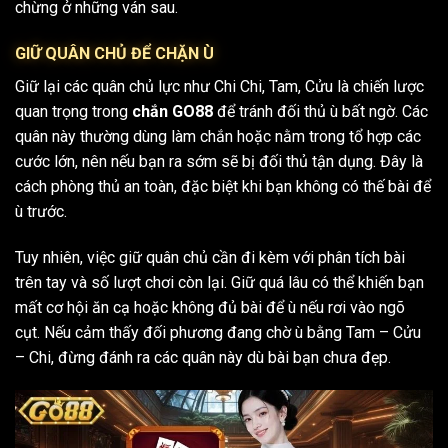
chừng ở những ván sau.
GIỮ QUÂN CHỦ ĐỂ CHẶN Ù
Giữ lại các quân chủ lực như Chi Chi, Tam, Cửu là chiến lược
quan trọng trong
chắn GO88
để tránh đối thủ ù bất ngờ. Các
quân này thường dùng làm chắn hoặc nằm trong tổ hợp các
cước lớn, nên nếu bạn ra sớm sẽ bị đối thủ tận dụng. Đây là
cách phòng thủ an toàn, đặc biệt khi bạn không có thế bài để
ù trước.
Tuy nhiên, việc giữ quân chủ cần đi kèm với phân tích bài
trên tay và số lượt chơi còn lại. Giữ quá lâu có thể khiến bạn
mất cơ hội ăn cạ hoặc không đủ bài để ù nếu rơi vào ngõ
cụt. Nếu cảm thấy đối phương đang chờ ù bằng Tam – Cửu
– Chi, đừng đánh ra các quân này dù bài bạn chưa đẹp.