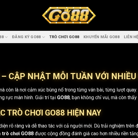
88
ĐĂNG KÝ GO88
TRÒ CHƠI GO88
KHUYẾN MÃI GO88
LIÊN H
 – CẬP NHẬT MỖI TUẦN VỚI NHIỀU
í, mà còn là nơi cảm xúc bùng nổ trong từng ván bài, từng lượt qu
g rực màn hình. Giải trí tại
GO88
, bạn không chỉ vui, mà còn thấ
ÁC TRÒ CHƠI GO88 HIỆN NAY
ện rõ ràng và dễ thao tác với cả người mới. Dù trải nghiệm trên 
n
trò chơi GO88
được cộng đồng đánh giá cao hơn nhiều nền tảng