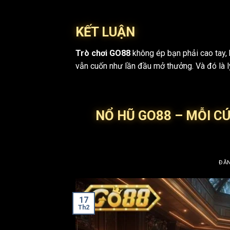
KẾT LUẬN
Trò chơi GO88
không ép bạn phải cao tay, 
vẫn cuốn như lần đầu mở thưởng. Và đó là 
NỔ HŨ GO88 – MỖI C
ĐĂ
17
Th2