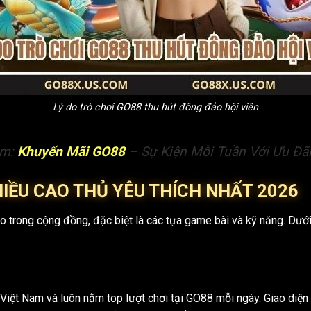
Lý do trò chơi GO88 thu hút đông đảo hội viên
êm:
Khuyến Mãi GO88
– Sự Kiện Mỗi Tuần Với Ưu Đã
IỀU CAO THỦ YÊU THÍCH NHẤT 2026
 trong cộng đồng, đặc biệt là các tựa game bài và kỹ năng. Dưới
 Việt Nam và luôn nằm top lượt chơi tại GO88 mỗi ngày. Giao diệ