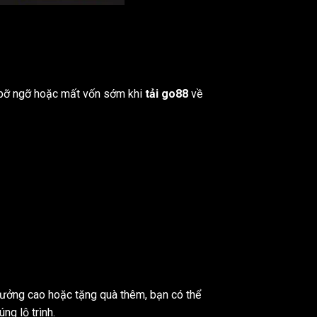
 bỡ ngỡ hoặc mất vốn sớm khi
tải go88
về
hưởng cao hoặc tặng quà thêm, bạn có thể
ng lộ trình.