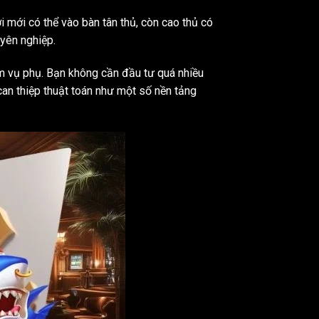
 mới có thể vào bàn tân thủ, còn cao thủ có
uyên nghiệp.
ệm vụ phụ. Bạn không cần đầu tư quá nhiều
can thiệp thuật toán như một số nền tảng