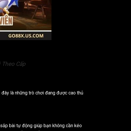
i Theo Cấp
 đây là những trò chơi đang được cao thủ
n sắp bài tự động giúp bạn không cần kéo