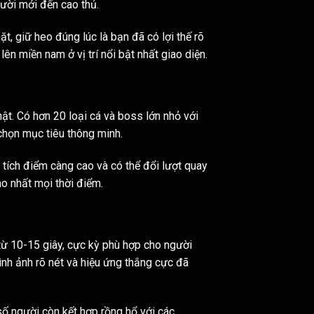
gười mới đến cao thủ.
t, giữ heo đúng lúc là bạn đã có lợi thế rõ
lên miền nam ở vị trí nổi bật nhất giao diện.
t. Có hơn 20 loại cá và boss lớn nhỏ với
chọn mục tiêu thông minh.
 tích điểm càng cao và có thể đổi lượt quay
o nhất mọi thời điểm.
 từ 10-15 giây, cực kỳ phù hợp cho người
hình ảnh rõ nét và hiệu ứng thắng cực đã
số người còn kết hợp rồng hổ với các