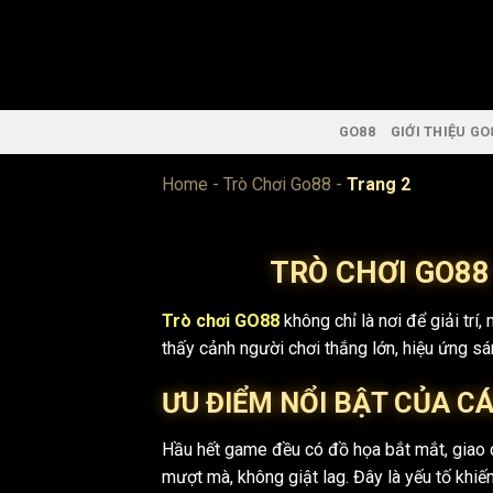
Bỏ
qua
nội
dung
GO88
GIỚI THIỆU GO
Home
-
Trò Chơi Go88
-
Trang 2
TRÒ CHƠI GO88
Trò chơi GO88
không chỉ là nơi để giải tr
thấy cảnh người chơi thắng lớn, hiệu ứng sán
ƯU ĐIỂM NỔI BẬT CỦA C
Hầu hết game đều có đồ họa bắt mắt, giao di
mượt mà, không giật lag. Đây là yếu tố khiế