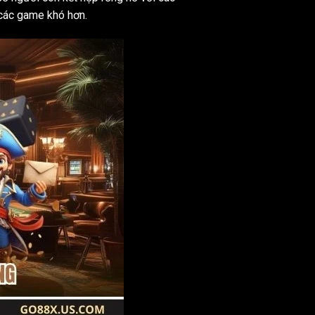
 các game khó hơn.