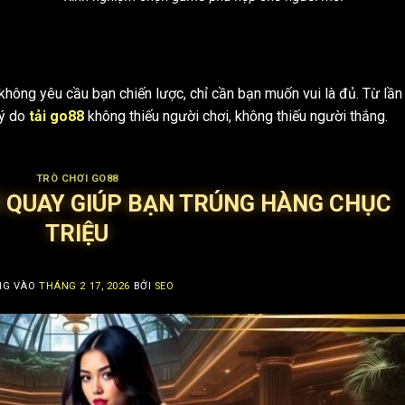
không yêu cầu bạn chiến lược, chỉ cần bạn muốn vui là đủ. Từ lầ
lý do
tải go88
không thiếu người chơi, không thiếu người thắng.
TRÒ CHƠI GO88
Ú QUAY GIÚP BẠN TRÚNG HÀNG CHỤC
TRIỆU
NG VÀO
THÁNG 2 17, 2026
BỞI
SEO