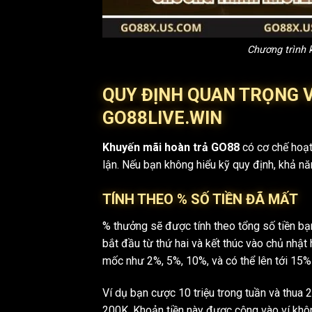
Chương trình 
QUY ĐỊNH QUAN TRỌNG V
GO88LIVE.WIN
Khuyến mãi hoàn trả GO88
có cơ chế hoạt 
lận. Nếu bạn không hiểu kỹ quy định, khả nă
TÍNH THEO % SỐ TIỀN ĐÃ MẤT
% thưởng sẽ được tính theo tổng số tiền bạn
bắt đầu từ thứ hai và kết thúc vào chủ nhật 
mốc như 2%, 5%, 10%, và có thể lên tới 15% 
Ví dụ bạn cược 10 triệu trong tuần và thua 
200K. Khoản tiền này được cộng vào ví khô