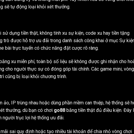
ng sẽ tự động loại khỏi xét thưởng.
 sử dụng tiền thật, không tính xu sự kiện, code xu hay tiền tặng
 trò được hỗ trợ ưu đãi trong danh sách công khai ở mục Sự kiện
game bài trực tuyến có chức năng đặt cược rõ ràng.
bằng xu miễn phí, toàn bộ số liệu sẽ không được ghi nhận cho ho
ởng cho người thực sự có đóng góp tài chính. Các game mini, vòng
rì cũng bị loại khỏi chương trình.
ản ảo, IP trùng nhau hoặc dùng phần mềm can thiệp, hệ thống sẽ h
 xét thưởng, dù bạn có chơi
go88
bằng tiền thật đủ điều kiện. Đây 
gười trục lợi hệ thống ưu đãi.
ãi sai quy định hoặc tạo nhiều tài khoản để chia nhỏ vòng chơi