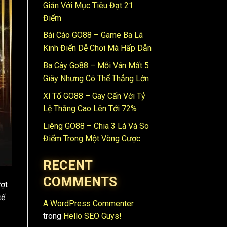
Giản Với Mục Tiêu Đạt 21
Điểm
Bài Cào GO88 – Game Ba Lá
Kinh Điển Dễ Chơi Mà Hấp Dẫn
Ba Cây Go88 – Mỗi Ván Mất 5
Giây Nhưng Có Thể Thắng Lớn
Xì Tố GO88 – Gay Cấn Với Tỷ
Lệ Thắng Cao Lên Tới 72%
Liêng GO88 – Chia 3 Lá Và So
Điểm Trong Một Vòng Cược
RECENT
COMMENTS
ượt
tế
A WordPress Commenter
trong
Hello SEO Guys!