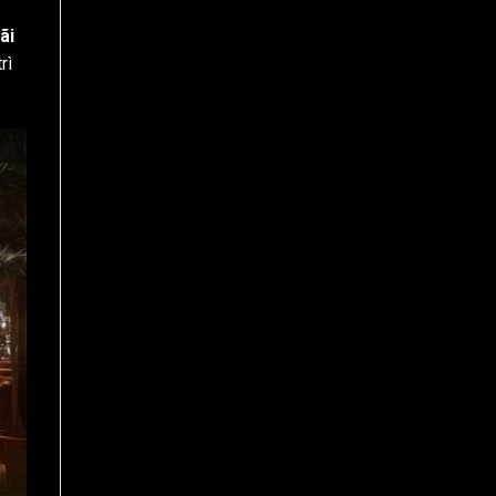
ãi
rì