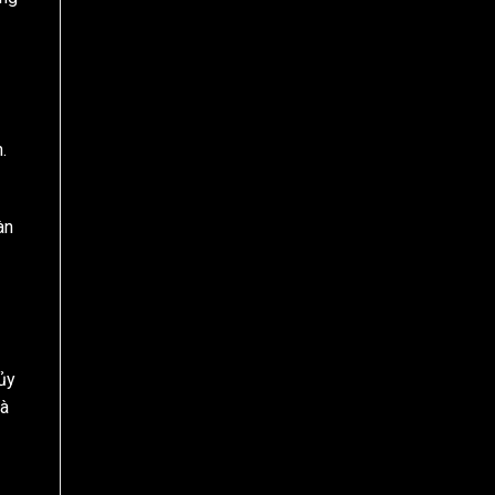
.
àn
ủy
là