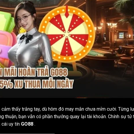
 cảm thấy trắng tay, dù hôm đó may mắn chưa mỉm cười. Từng l
g thuận, bạn vẫn có phần thưởng quay lại tài khoản. Chính sự tử 
 cái uy tín
GO88
.