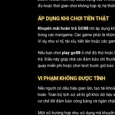
đủ hoặc thời gian chơi không hợp lệ, hệ thố
ÁP DỤNG KHI CHƠI TIỀN THẬT
Khuyến mãi hoàn trả GO88
chỉ áp dụng khi
trong các minigame. Các game phải là những
Ví dụ như xì tố, tài xỉu, tiến lên hoặc các 
Nếu bạn chơi
play go88
ở chế độ thử hoặc 
trả. Điều này giúp nhà cái đảm bảo chỉ thư
quay miễn phí hoặc chơi test trước giờ bảo t
VI PHẠM KHÔNG ĐƯỢC TÍNH
Nếu người có dấu hiệu gian lận, tạo tài kho
hoàn. Toàn bộ lịch sử sẽ bị gỡ khỏi dữ liệu
cơ chế để đảm bảo công bằng và ngăn chặn n
Một số trường hợp như sử dụng mã khuyến m