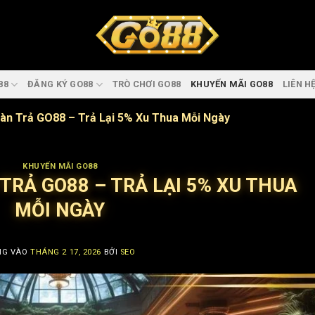
88
ĐĂNG KÝ GO88
TRÒ CHƠI GO88
KHUYẾN MÃI GO88
LIÊN H
àn Trả GO88 – Trả Lại 5% Xu Thua Mỗi Ngày
KHUYẾN MÃI GO88
TRẢ GO88 – TRẢ LẠI 5% XU THUA
MỖI NGÀY
NG VÀO
THÁNG 2 17, 2026
BỞI
SEO