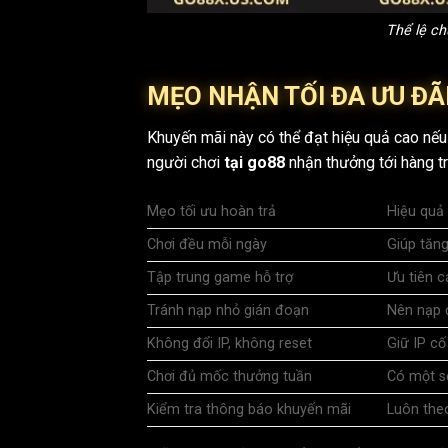
Thể lệ ch
MẸO NHẬN TỐI ĐA ƯU ĐÃ
Khuyến mãi này có thể đạt hiệu quả cao nếu 
người chơi
tại go88
nhận thưởng tới hàng t
Mẹo tối ưu hoàn trả
Hiệu qu
Chơi đều mỗi ngày
Giúp tăn
Tập trung game hỗ trợ
Ưu tiên 
Tránh nạp nhỏ gián đoạn
Nên nạp 
Không đổi IP, không reset
Giữ IP cố
Chơi đủ mốc thưởng tuần
Có một số
Kiểm tra thông báo khuyến mãi
Luôn the