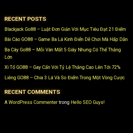
RECENT POSTS
Blackjack Go88 – Luật Đơn Giản Với Mục Tiêu Đạt 21 Điểm
Bài Cào GO88 – Game Ba Lá Kinh Điển Dễ Chơi Mà Hấp Dẫn
Ba Cây Go88 – Mỗi Ván Mất 5 Giây Nhưng Có Thể Thắng
Lớn
Xì Tố GO88 – Gay Cấn Với Tỷ Lệ Thắng Cao Lên Tới 72%
Liêng GO88 – Chia 3 Lá Và So Điểm Trong Một Vòng Cược
RECENT COMMENTS
A WordPress Commenter
trong
Hello SEO Guys!