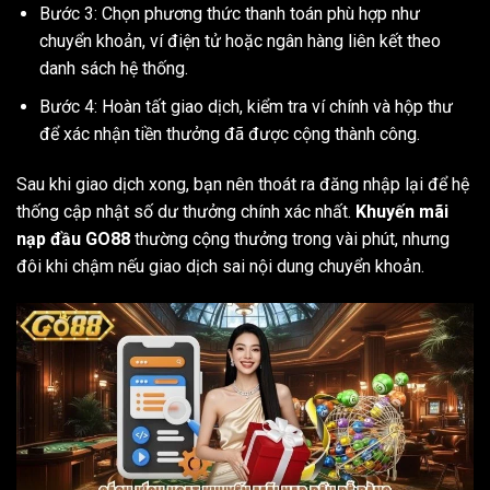
Bước 3: Chọn phương thức thanh toán phù hợp như
chuyển khoản, ví điện tử hoặc ngân hàng liên kết theo
danh sách hệ thống.
Bước 4: Hoàn tất giao dịch, kiểm tra ví chính và hộp thư
để xác nhận tiền thưởng đã được cộng thành công.
Sau khi giao dịch xong, bạn nên thoát ra đăng nhập lại để hệ
thống cập nhật số dư thưởng chính xác nhất.
Khuyến mãi
nạp đầu GO88
thường cộng thưởng trong vài phút, nhưng
đôi khi chậm nếu giao dịch sai nội dung chuyển khoản.