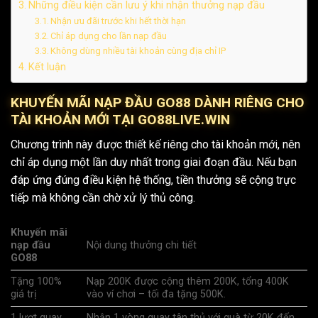
Những điều kiện cần lưu ý khi nhận thưởng nạp đầu
Nhận ưu đãi trước khi hết thời hạn
Chỉ áp dụng cho lần nạp đầu
Không dùng nhiều tài khoản cùng địa chỉ IP
Kết luận
KHUYẾN MÃI NẠP ĐẦU GO88 DÀNH RIÊNG CHO
TÀI KHOẢN MỚI TẠI GO88LIVE.WIN
Chương trình này được thiết kế riêng cho tài khoản mới, nên
chỉ áp dụng một lần duy nhất trong giai đoạn đầu. Nếu bạn
đáp ứng đúng điều kiện hệ thống, tiền thưởng sẽ cộng trực
tiếp mà không cần chờ xử lý thủ công.
Khuyến mãi
nạp đầu
Nội dung thưởng chi tiết
GO88
Tặng 100%
Nạp 200K được cộng thêm 200K, tổng 400K
giá trị
vào ví chơi – tối đa tặng 500K.
1 lượt quay
Nhận 1 vòng quay tân thủ với quà từ 20K đến