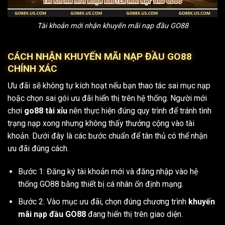
Tài khoản mới nhận khuyến mãi nạp đầu GO88
CÁCH NHẬN KHUYẾN MÃI NẠP ĐẦU GO88
CHÍNH XÁC
Ưu đãi sẽ không tự kích hoạt nếu bạn thao tác sai mục nạp
hoặc chọn sai gói ưu đãi hiển thị trên hệ thống. Người mới
chơi
go88 tài xỉu
nên thực hiện đúng quy trình để tránh tình
trạng nạp xong nhưng không thấy thưởng cộng vào tài
khoản. Dưới đây là các bước chuẩn để tân thủ có thể nhận
ưu đãi đúng cách.
Bước 1: Đăng ký tài khoản mới và đăng nhập vào hệ
thống GO88 bằng thiết bị cá nhân ổn định mạng.
Bước 2: Vào mục ưu đãi, chọn đúng chương trình
khuyến
mãi nạp đầu GO88
đang hiển thị trên giao diện.