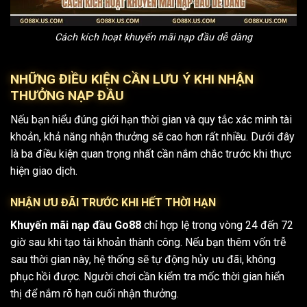
Cách kích hoạt khuyến mãi nạp đầu dễ dàng
NHỮNG ĐIỀU KIỆN CẦN LƯU Ý KHI NHẬN
THƯỞNG NẠP ĐẦU
Nếu bạn hiểu đúng giới hạn thời gian và quy tắc xác minh tài
khoản, khả năng nhận thưởng sẽ cao hơn rất nhiều. Dưới đây
là ba điều kiện quan trọng nhất cần nắm chắc trước khi thực
hiện giao dịch.
NHẬN ƯU ĐÃI TRƯỚC KHI HẾT THỜI HẠN
Khuyến mãi nạp đầu Go88
chỉ hợp lệ trong vòng 24 đến 72
giờ sau khi tạo tài khoản thành công. Nếu bạn thêm vốn trễ
sau thời gian này, hệ thống sẽ tự động hủy ưu đãi, không
phục hồi được. Người chơi cần kiểm tra mốc thời gian hiển
thị để nắm rõ hạn cuối nhận thưởng.