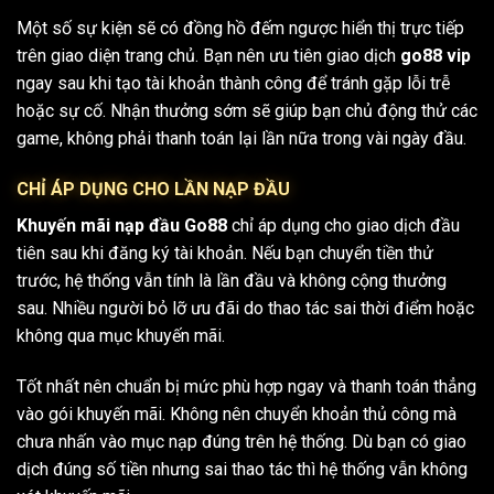
Một số sự kiện sẽ có đồng hồ đếm ngược hiển thị trực tiếp
trên giao diện trang chủ. Bạn nên ưu tiên giao dịch
go88 vip
ngay sau khi tạo tài khoản thành công để tránh gặp lỗi trễ
hoặc sự cố. Nhận thưởng sớm sẽ giúp bạn chủ động thử các
game, không phải thanh toán lại lần nữa trong vài ngày đầu.
CHỈ ÁP DỤNG CHO LẦN NẠP ĐẦU
Khuyến mãi nạp đầu Go88
chỉ áp dụng cho giao dịch đầu
tiên sau khi đăng ký tài khoản. Nếu bạn chuyển tiền thử
trước, hệ thống vẫn tính là lần đầu và không cộng thưởng
sau. Nhiều người bỏ lỡ ưu đãi do thao tác sai thời điểm hoặc
không qua mục khuyến mãi.
Tốt nhất nên chuẩn bị mức phù hợp ngay và thanh toán thẳng
vào gói khuyến mãi. Không nên chuyển khoản thủ công mà
chưa nhấn vào mục nạp đúng trên hệ thống. Dù bạn có giao
dịch đúng số tiền nhưng sai thao tác thì hệ thống vẫn không